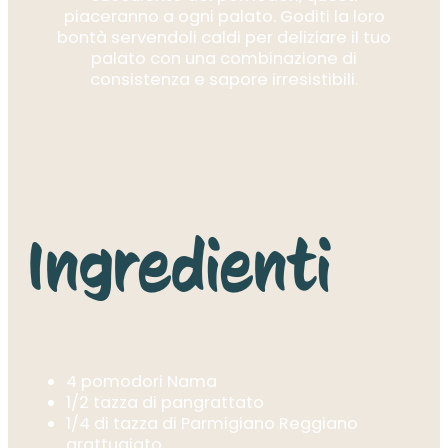
piaceranno a ogni palato. Goditi la loro
bontà servendoli caldi per deliziare il tuo
palato con una combinazione di
consistenza e sapore irresistibili.
Ingredienti
4 pomodori Nama
1/2 tazza di pangrattato
1/4 di tazza di Parmigiano Reggiano
grattugiato