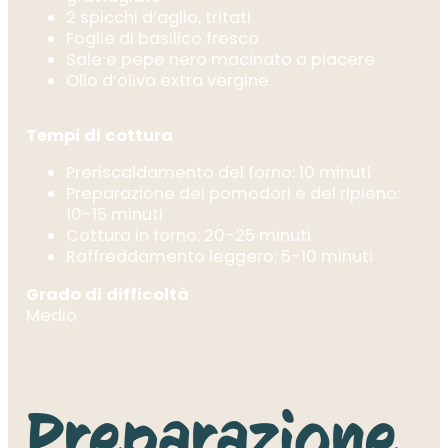
2 spicchi d’aglio, tritati
Foglie di basilico fresco
Sale e pepe nero macinato a piacere
Olio d’oliva extra vergine
Tempi di cottura
Preriscaldamento del forno: 10 minuti
Preparazione dei pomodori e del ripieno:
10-15 minuti
Cottura in forno: 20-25 minuti
Raffreddamento leggero: 5-10 minuti
Grado di difficoltà
Medio
Preparazione